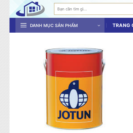
Bỏ
Tìm
qua
kiếm:
nội
TRANG 
dung
DANH MỤC SẢN PHẨM