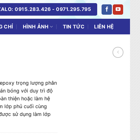
ALO: 0915.283.426 - 0971.295.795
 CHỈ
TIN TỨC
LIÊN HỆ
HÌNH ẢNH
c epoxy trọng lượng phân
án bóng với duy trì độ
oàn thiện hoặc làm hệ
m lớp phủ cuối cùng
được sử dụng làm lớp