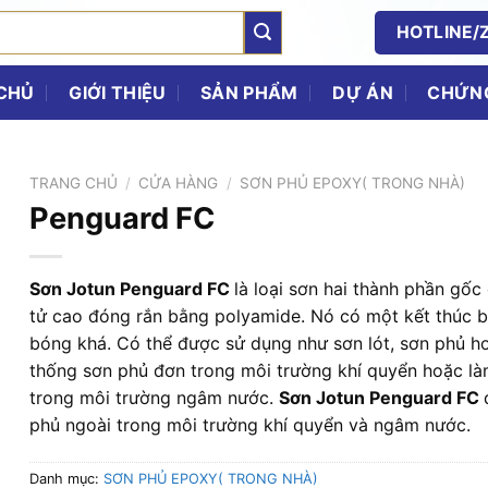
HOTLINE/Z
CHỦ
GIỚI THIỆU
SẢN PHẨM
DỰ ÁN
CHỨNG
TRANG CHỦ
/
CỬA HÀNG
/
SƠN PHỦ EPOXY( TRONG NHÀ)
Penguard FC
Sơn Jotun Penguard FC
là loại sơn hai thành phần gố
tử cao đóng rắn bằng polyamide. Nó có một kết thúc b
bóng khá. Có thể được sử dụng như sơn lót, sơn phủ h
thống sơn phủ đơn trong môi trường khí quyển hoặc là
trong môi trường ngâm nước.
Sơn Jotun Penguard FC
phủ ngoài trong môi trường khí quyển và ngâm nước.
Danh mục:
SƠN PHỦ EPOXY( TRONG NHÀ)