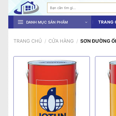
Bỏ
Tìm
qua
kiếm:
nội
TRANG 
dung
DANH MỤC SẢN PHẨM
TRANG CHỦ
/
CỬA HÀNG
/
SƠN ĐƯỜNG Ố