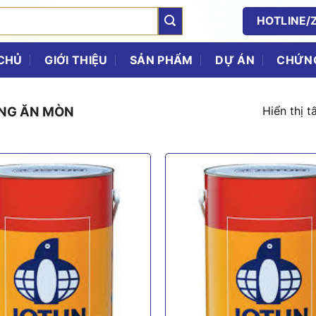
HOTLINE/Z
CHỦ
GIỚI THIỆU
SẢN PHẨM
DỰ ÁN
CHỨNG
Hiển thị t
NG ĂN MÒN