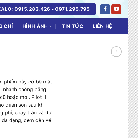
ALO: 0915.283.426 - 0971.295.795
 CHỈ
TIN TỨC
LIÊN HỆ
HÌNH ẢNH
Sản phẩm này có bề mặt
g, nhanh chóng bằng
ũ hoặc mới. Pilot II
ảo quản sơn sau khi
ng phí, chảy tràn và dư
u đa dạng, đem đến vẻ