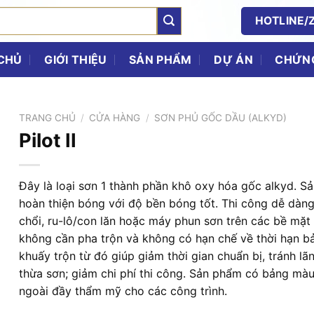
HOTLINE/Z
CHỦ
GIỚI THIỆU
SẢN PHẨM
DỰ ÁN
CHỨNG
TRANG CHỦ
/
CỬA HÀNG
/
SƠN PHỦ GỐC DẦU (ALKYD)
Pilot II
Đây là loại sơn 1 thành phần khô oxy hóa gốc alkyd. 
hoàn thiện bóng với độ bền bóng tốt. Thi công dễ dàn
chổi, ru-lô/con lăn hoặc máy phun sơn trên các bề mặt c
không cần pha trộn và không có hạn chế về thời hạn b
khuấy trộn từ đó giúp giảm thời gian chuẩn bị, tránh lã
thừa sơn; giảm chi phí thi công. Sản phẩm có bảng mà
ngoài đầy thẩm mỹ cho các công trình.