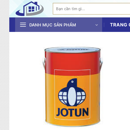
Bỏ
Tìm
qua
kiếm:
nội
TRANG 
dung
DANH MỤC SẢN PHẨM